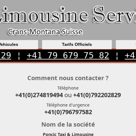
Vehicules
Tarifs Officiels
 29
¦
+41 79 679 75 82
¦
+4
Comment nous contacter ?
Téléphone
+41(0)274819494
ou
+41(0)792202829
Téléphone d'urgence
+41(0)796797582
Nom de la société
Poncic Taxi & Limousine